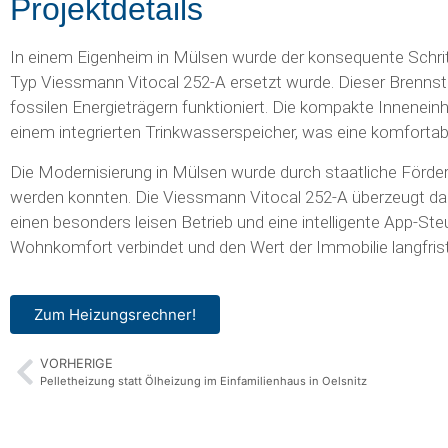
Projektdetails
In einem Eigenheim in Mülsen wurde der konsequente Schri
Typ Viessmann Vitocal 252-A ersetzt wurde. Dieser Brenns
fossilen Energieträgern funktioniert. Die kompakte Inneneinh
einem integrierten Trinkwasserspeicher, was eine komfortab
Die Modernisierung in Mülsen wurde durch staatliche Förder
werden konnten. Die Viessmann Vitocal 252-A überzeugt dabe
einen besonders leisen Betrieb und eine intelligente App-S
Wohnkomfort verbindet und den Wert der Immobilie langfristi
Zum Heizungsrechner!
VORHERIGE
Pelletheizung statt Ölheizung im Einfamilienhaus in Oelsnitz