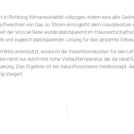
tt in Richtung Klimaneutralität vollzogen, indem eine alte
toffwechsel von Gas zu Strom ermöglicht dem Hausbesitzer 
eit der Vitocal-Serie wurde platzsparend im Hauswirtschaftsra
le und zugleich platzsparende Lösung für das gesamte Gebäud
mittel unterstützt, wodurch die Investitionskosten für den U
i nicht nur durch ihre hohe Vorlauftemperatur, die sie ideal 
teuerung. Das Ergebnis ist ein zukunftssicheres Heizkonzept
g steigert.